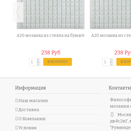
а
A20 мозаика из стекла на бумаге
A20 мозаика из сте
238 Руб
238 Ру
В КОРЗИНУ
В КО
Информация
Контакт
Философи
Наш магазин
мозаики 
Доставка
Москв
О Компании
дв4с2кГ, 
"Румянцево
Условия