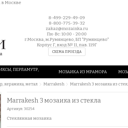
8-499-229-49-09
8-800-775-39-32
zakaz@mozainka.ru
Пн-Вс: 10:00 - 20:00
г.Москва, м.Румянцево, БП "Румянцево"
Корпус Г, вход № 11, пав. 119Г
СХЕМА ПРОЕЗДА
ИКСЫ, ПЕРЛАМУТР,
МОЗАИКА ИЗ МРАМОРА
МОЗ
р, керамика, метал
Marrakesh
Marrakesh 3 мозаика из стек
Marrakesh 3 мозаика из стекла
Артикул:
30254
Стеклянная мозаика