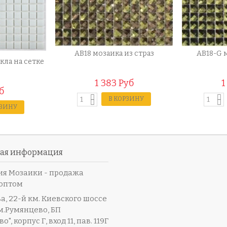
AB18 мозаика из страз
AB18-G 
кла на сетке
1 383 Руб
1
б
В КОРЗИНУ
РЗИНУ
ная информация
я Мозаики - продажа
оптом
а, 22-й км. Киевского шоссе
м.Румянцево, БП
", корпус Г, вход 11, пав. 119Г