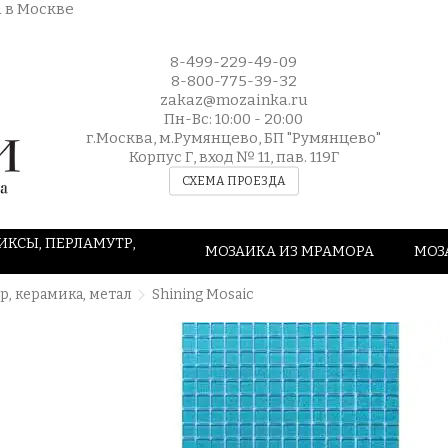
8-499-229-49-09
8-800-775-39-32
zakaz@mozainka.ru
Пн-Вс: 10:00 - 20:00
г.Москва, м.Румянцево, БП "Румянцево"
Корпус Г, вход № 11, пав. 119Г
СХЕМА ПРОЕЗДА
ИКСЫ, ПЕРЛАМУТР,
МОЗАИКА ИЗ МРАМОРА
МОЗ
р, керамика, метал
Shining Mosaic