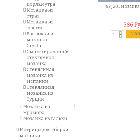
перламутра
8PJ201 мозаика
Мозаика из
страз
Мозаика из
386 Р
золота
Растяжки из
В КО
мозаики
Crystal
Смальтированная
стеклянная
мозаика
Стеклянная
мозаика из
Испании
Стеклянная
мозаика из
Турции
Мозаика из
мрамора
Мозаика из гальки
Матрицы для сборки
мозаики