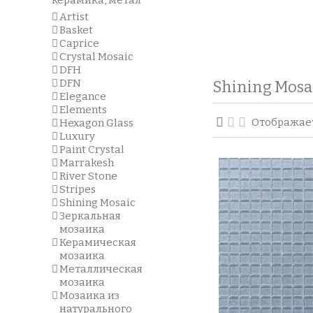
керамика, метал
Artist
Basket
Caprice
Crystal Mosaic
DFH
DFN
Shining Mosa
Elegance
Elements
Отображаетс
Hexagon Glass
Luxury
Paint Crystal
Marrakesh
River Stone
Stripes
Shining Mosaic
Зеркальная
мозаика
Керамическая
мозаика
Металлическая
мозаика
Мозаика из
натурального