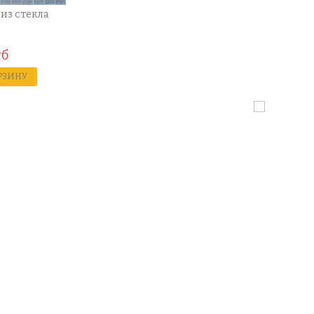
 из стекла
уб
РЗИНУ