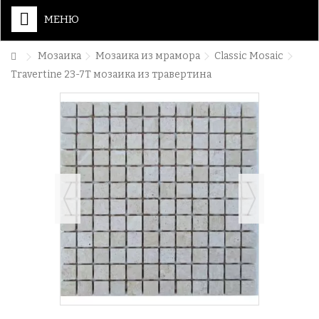
МЕНЮ
Мозаика
Мозаика из мрамора
Classic Mosaic
Travertine 23-7T мозаика из травертина