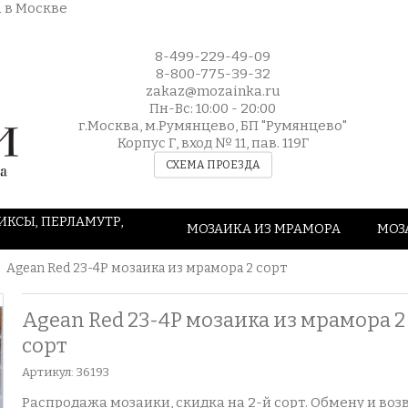
8-499-229-49-09
8-800-775-39-32
zakaz@mozainka.ru
Пн-Вс: 10:00 - 20:00
г.Москва, м.Румянцево, БП "Румянцево"
Корпус Г, вход № 11, пав. 119Г
СХЕМА ПРОЕЗДА
ИКСЫ, ПЕРЛАМУТР,
МОЗАИКА ИЗ МРАМОРА
МОЗ
Agean Red 23-4P мозаика из мрамора 2 сорт
Agean Red 23-4P мозаика из мрамора 2
сорт
Артикул:
36193
Распродажа мозаики, скидка на 2-й сорт. Обмену и воз