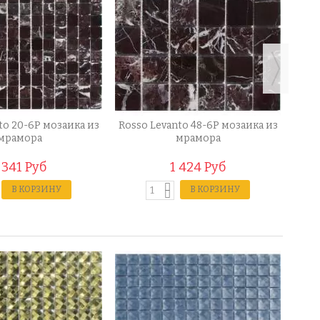
to 20-6P мозаика из
Rosso Levanto 48-6P мозаика из
M073
мрамора
мрамора
 341 Руб
1 424 Руб
В КОРЗИНУ
В КОРЗИНУ