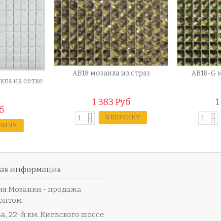
AB18 мозаика из страз
AB18-G 
кла на сетке
1 383 Руб
1
б
В КОРЗИНУ
РЗИНУ
ная информация
я Мозаики - продажа
оптом
а, 22-й км. Киевского шоссе