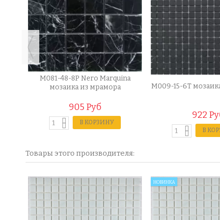
ina
M081-48-8P Nero Marquina
M009-15-6T мозаик
мозаика из мрамора
905 Руб
922 Ру
В КОРЗИНУ
В КО
Товары этого производителя:
НОВИНКА