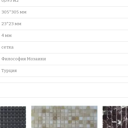
0,093 м2
305*305 мм
23*23 мм
4 мм
сетка
Философия Мозаики
Турция