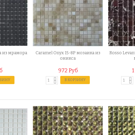
а из мрамора
Caramel Onyx 15-8P мозаика из
Rosso Levan
оникса
б
972 Руб
1
РЗИНУ
В КОРЗИНУ