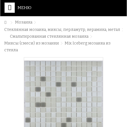
МЕНЮ
Мозаика
Стеклянная мозаика, миксы, перламутр, керамика, метал
Смальтированная стеклянная мозаика
Миксы (смеси) из мозаики
Mix Iceberg мозаика из
стекла