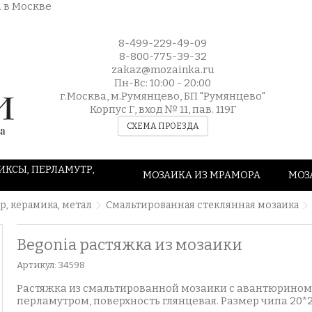
8-499-229-49-09
8-800-775-39-32
zakaz@mozainka.ru
Пн-Вс: 10:00 - 20:00
г.Москва, м.Румянцево, БП "Румянцево"
Корпус Г, вход № 11, пав. 119Г
СХЕМА ПРОЕЗДА
ИКСЫ, ПЕРЛАМУТР,
МОЗАИКА ИЗ МРАМОРА
МОЗ
р, керамика, метал
Смальтированная стеклянная мозаика
Begonia растяжка из мозаики
Артикул:
34598
Растяжка из смальтированной мозаики с авантюрином
перламутром, поверхность глянцевая. Размер чипа 20*