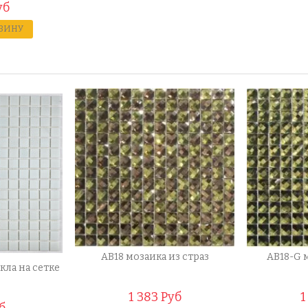
уб
РЗИНУ
AB18 мозаика из страз
AB18-G 
кла на сетке
1 383 Руб
1
б