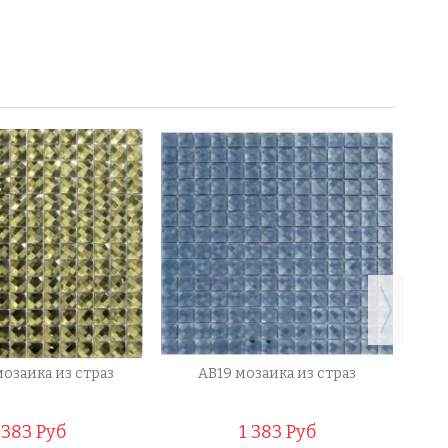
мозаика из страз
AB19 мозаика из страз
1
 383 Руб
1 383 Руб