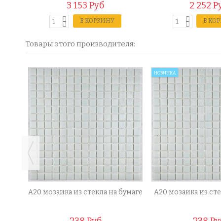
3 153 Руб
2 252 Р
В КОРЗИНУ
В КО
Товары этого производителя:
НОВИНКА
а
A20 мозаика из стекла на бумаге
A20 мозаика из сте
238 Руб
238 Ру