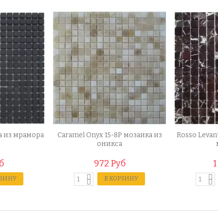
а из мрамора
Caramel Onyx 15-8P мозаика из
Rosso Levan
оникса
б
972 Руб
1
РЗИНУ
В КОРЗИНУ