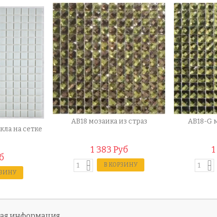
AB18 мозаика из страз
AB18-G 
кла на сетке
1 383 Руб
1
б
В КОРЗИНУ
РЗИНУ
ная информация