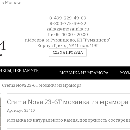
8-499-229-49-09
8-800-775-39-32
zakaz@mozainka.ru
Пн-Вс: 10:00 - 20:00
г.Москва, м.Румянцево, БП "Румянцево"
Корпус Г, вход № 11, пав. 119Г
СХЕМА ПРОЕЗДА
ИКСЫ, ПЕРЛАМУТР,
МОЗАИКА ИЗ МРАМОРА
МОЗ
Crema Nova 23-6T мозаика из мрамора
Crema Nova 23-6T мозаика из мрамора
Артикул:
35410
Мозаика из натурального камня, поверхность состарен