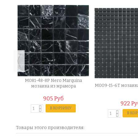
ina
M081-48-8P Nero Marquina
M009-15-6T мозаик
мозаика из мрамора
905 Руб
922 Ру
В КОРЗИНУ
В КО
Товары этого производителя: