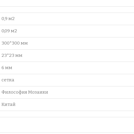
0,9 м2
0,09 м2
300*300 мм
23*23 мм
6 мм
сетка
Философия Мозаики
Китай