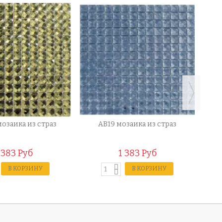
мозаика из страз
AB19 мозаика из страз
1
 383 Руб
1 383 Руб
В КОРЗИНУ
В КОРЗИНУ