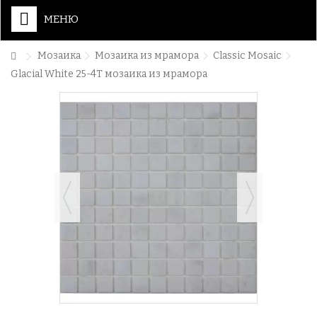
МЕНЮ
Мозаика
Мозаика из мрамора
Classic Mosaic
Glacial White 25-4T мозаика из мрамора