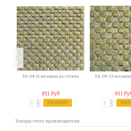
екла
PA-04-15 мозаика из стекла
PA-04-23 мозаика
811 Руб
811 Ру
В КОРЗИНУ
В КО
Товары этого производителя: