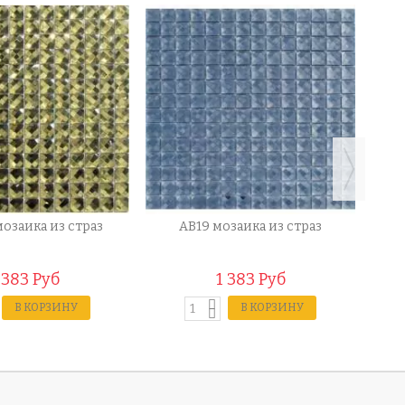
мозаика из страз
AB19 мозаика из страз
1
 383 Руб
1 383 Руб
В КОРЗИНУ
В КОРЗИНУ