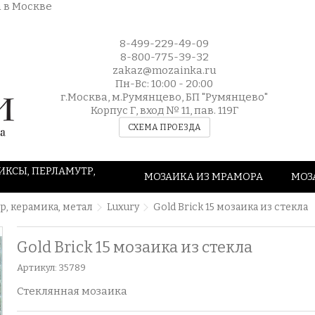
8-499-229-49-09
8-800-775-39-32
zakaz@mozainka.ru
Пн-Вс: 10:00 - 20:00
г.Москва, м.Румянцево, БП "Румянцево"
Корпус Г, вход № 11, пав. 119Г
СХЕМА ПРОЕЗДА
ИКСЫ, ПЕРЛАМУТР,
МОЗАИКА ИЗ МРАМОРА
МОЗ
р, керамика, метал
Luxury
Gold Brick 15 мозаика из стекла
Gold Brick 15 мозаика из стекла
Артикул:
35789
Стеклянная мозаика