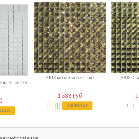
AB18 мозаика из страз
AB18-G 
кла на сетке
1 383 Руб
1
б
В КОРЗИНУ
РЗИНУ
ная информация