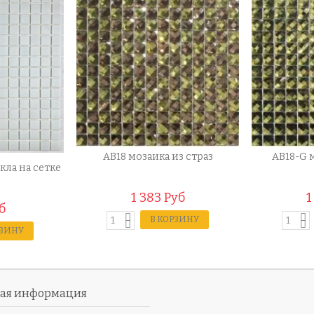
AB18 мозаика из страз
AB18-G 
кла на сетке
1 383 Руб
1
б
В КОРЗИНУ
РЗИНУ
ная информация