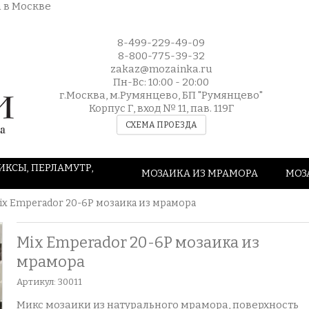
8-499-229-49-09
8-800-775-39-32
zakaz@mozainka.ru
Пн-Вс: 10:00 - 20:00
г.Москва, м.Румянцево, БП "Румянцево"
Корпус Г, вход № 11, пав. 119Г
СХЕМА ПРОЕЗДА
ИКСЫ, ПЕРЛАМУТР,
МОЗАИКА ИЗ МРАМОРА
МОЗ
ix Emperador 20-6P мозаика из мрамора
Mix Emperador 20-6P мозаика из
мрамора
Артикул:
30011
Микс мозаики из натурального мрамора, поверхность