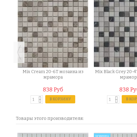
заика
Mix Cream 20-6T мозаика из
Mix Black Grey 20-
мрамора
мрамор
838 Руб
838 Ру
В КОРЗИНУ
В КО
Товары этого производителя:
НОВИНКА