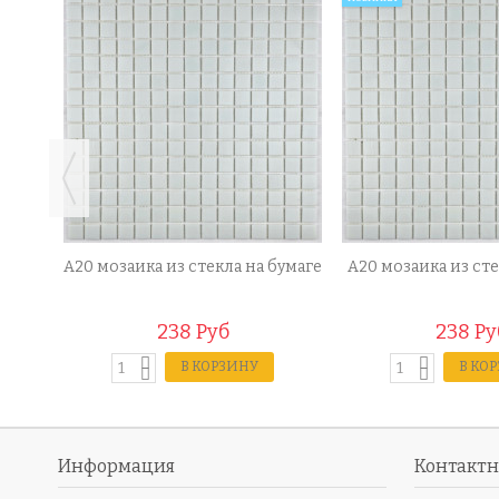
а
A20 мозаика из стекла на бумаге
A20 мозаика из сте
238 Руб
238 Ру
В КОРЗИНУ
В КО
Информация
Контакт