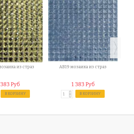
мозаика из страз
AB19 мозаика из страз
1
 383 Руб
1 383 Руб
В КОРЗИНУ
В КОРЗИНУ