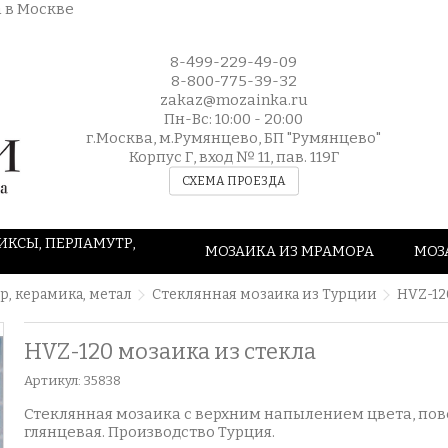
8-499-229-49-09
8-800-775-39-32
zakaz@mozainka.ru
Пн-Вс: 10:00 - 20:00
г.Москва, м.Румянцево, БП "Румянцево"
Корпус Г, вход № 11, пав. 119Г
СХЕМА ПРОЕЗДА
ИКСЫ, ПЕРЛАМУТР,
МОЗАИКА ИЗ МРАМОРА
МОЗ
р, керамика, метал
Стеклянная мозаика из Турции
HVZ-12
HVZ-120 мозаика из стекла
Артикул:
35838
Стеклянная мозаика с верхним напылением цвета, пов
глянцевая. Производство Турция.