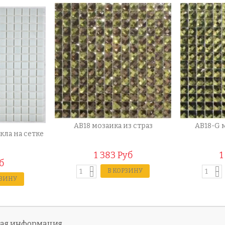
AB18 мозаика из страз
AB18-G 
кла на сетке
1 383 Руб
1
б
В КОРЗИНУ
РЗИНУ
ная информация