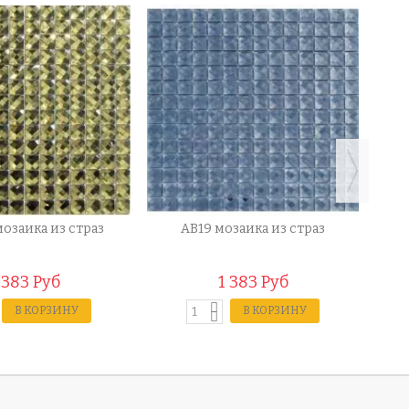
мозаика из страз
AB19 мозаика из страз
1
 383 Руб
1 383 Руб
В КОРЗИНУ
В КОРЗИНУ