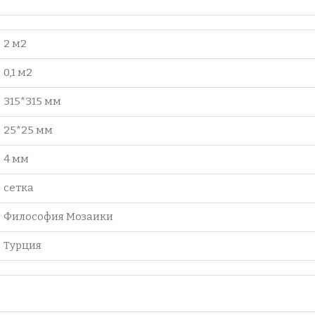
2 м2
0,1 м2
315*315 мм
25*25 мм
4 мм
сетка
Философия Мозаики
Турция